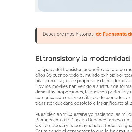
Descubre más historias
de Fuensanta d
El transistor y la modernidad
La época del transistor, pequeño aparato de radi
años 60 cuando todo el mundo exhibía por toda
pilas como signo de progreso y de modernidad
Hoy los móviles han venido a sustituir de forma 
diminutas proporciones, la audición perfecta y e
comunicación oral y escrita, de despertador y
transistor quedaría obsoleto e insignificante al l
Pues bien en 1964 estaba yo haciendo las milic
Barranco, hijo del Capitán Barranco famoso en 
Civil de Úbeda y haber ayudado a todos los gua
Ceuta desde el campamento que le trajera un bo