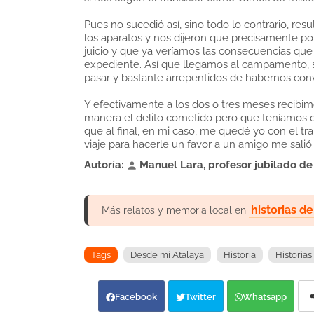
Pues no sucedió así, sino todo lo contrario, re
los aparatos y nos dijeron que precisamente por
juicio y que ya veríamos las consecuencias que 
expediente. Así que llegamos al campamento, si
pasar y bastante arrepentidos de habernos conve
Y efectivamente a los dos o tres meses recibi
manera el delito cometido pero que teníamos qu
que al final, en mi caso, me quedé yo con el tr
viaje para hacerle un favor a un amigo me sali
Autoría:
Manuel Lara
,
profesor jubilado
d
󰀄
historias d
Más relatos y memoria local en
Tags
Desde mi Atalaya
Historia
Historia
Facebook
Twitter
Whatsapp