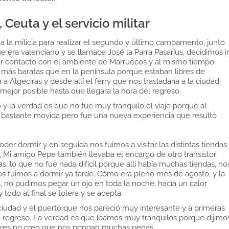
Ceuta y el servicio militar
 la milicia para realizar el segundo y último campamento, junto
 era valenciano y se llamaba José la Parra Pasaríus, decidimos ir
er contacto con el ambiente de Marruecos y al mismo tiempo
 más baratas que en la península porque estaban libres de
Algeciras y desde allí el ferry que nos trasladaría a la ciudad
ejor posible hasta que llegara la hora del regreso.
 la verdad es que no fue muy tranquilo el viaje porque al
ba bastante movida pero fue una nueva experiencia que resultó
r dormir y en seguida nos fuimos a visitar las distintas tiendas
 Mi amigo Pepe también llevaba el encargo de otro transistor
 lo que no fue nada difícil porque allí había muchas tiendas, no
s fuimos a dormir ya tarde. Cómo era pleno mes de agosto, y la
, no pudimos pegar un ojo en toda la noche, hacía un calor
todo al final se tolera y se acepta.
ciudad y el puerto que nos pareció muy interesante y a primeras
l regreso. La verdad es que íbamos muy tranquilos porque dijimo
tares no creo que nos pongan muchas pegas.