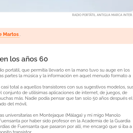
RADIO PORTÁTIL ANTIGUA MARCA INTER.
e Martos
.
 en los años 60
o portátil, que permitía llevarlo en la mano tuvo su auge en los
s partes la música y la información en aquel menudo formato a
.
casi total a aquellos transistores con sus sugestivos modelos, su
l conjunto de utilísimas aplicaciones de internet, de juegos, de
 muchas más. Nadie podía pensar que tan solo 50 años después el
ado del móvil.
ias universitarias en Montejaque (Málaga) y mi migo Manolo
Fuensanta por haber sido profesor en la Academia de la Guardia
rdias de Fuensanta que pasaron por allí, me encargó que si iba a
nito transistor.