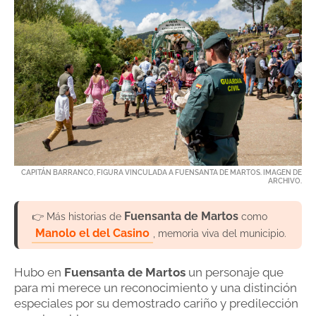
CAPITÁN BARRANCO, FIGURA VINCULADA A FUENSANTA DE MARTOS. IMAGEN DE
ARCHIVO.
Fuensanta de Martos
👉 Más historias de
como
Manolo el del Casino
, memoria viva del municipio.
Hubo en
Fuensanta de Martos
un personaje que
para mi merece un reconocimiento y una distinción
especiales por su demostrado cariño y predilección