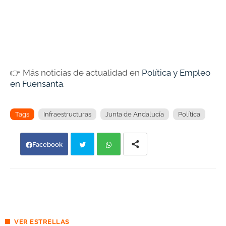
👉 Más noticias de actualidad en
Política y Empleo
en Fuensanta
.
Tags
Infraestructuras
Junta de Andalucía
Política
Facebook
Twi
Wh
tter
atsa
pp
VER ESTRELLAS