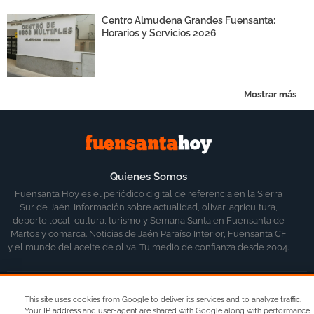
Centro Almudena Grandes Fuensanta:
Horarios y Servicios 2026
Mostrar más
Quienes Somos
Fuensanta Hoy es el periódico digital de referencia en la Sierra
Sur de Jaén. Información sobre actualidad, olivar, agricultura,
deporte local, cultura, turismo y Semana Santa en Fuensanta de
Martos y comarca. Noticias de Jaén Paraíso Interior, Fuensanta CF
y el mundo del aceite de oliva. Tu medio de confianza desde 2004.
Inicio
Aviso Legal
Contacto
This site uses cookies from Google to deliver its services and to analyze traffic.
Your IP address and user-agent are shared with Google along with performance