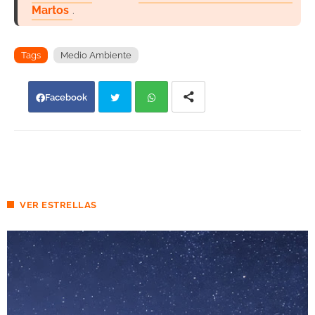
Martos
.
Tags
Medio Ambiente
Facebook
Twi
Wh
tter
atsa
pp
VER ESTRELLAS